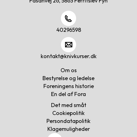
Fasanvej 26, 5863 Ferritslev Fyn
40296598
kontakt@knivkurser.dk
Om os
Bestyrelse og ledelse
Cookies
Foreningens historie
på
En del af Fora
vores
Det med småt
website
Cookiepolitik
Persondatapolitik
Klagemuligheder
Vores