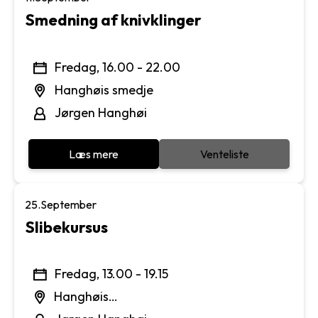
Smedning af knivklinger
Fredag, 16.00 - 22.00
Hanghøis smedje
Jørgen Hanghøi
Læs mere
Venteliste
25.
September
Slibekursus
Fredag, 13.00 - 19.15
Hanghøis
Maskinværksted