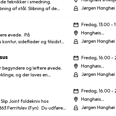
de teknikker i smedning.
Jørgen Hanghøi
ål. Slibning af de
Fredag, 13.00 - 1
. Sengelinned skal medbringes.
Hanghøis
tere øvede. På
Maskinværksted
Jørgen Hanghøi
 kontur, sideflader og tilsidst
sus
Fredag, 16.00 - 
hærdning. Der undervises også i materiale- og værktøjslære
Hanghøis
r begyndere og lettere øvede.
Maskinværksted
Jørgen Hanghøi
klinge, og der laves en
ale udgift på ca. kr.
Fredag, 16.00 - 
terialer. Materialer kan købes
Hanghøis
Maskinværksted
Jørgen Hanghøi
ritslev (Fyn) Du udfører
fter en af kursuslederen