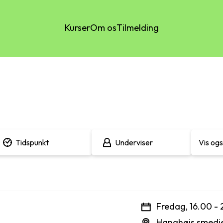
Kurser
Om os
Tilmelding
Tidspunkt
Underviser
Vis og
Fredag, 16.00 -
Hanghøis smedj