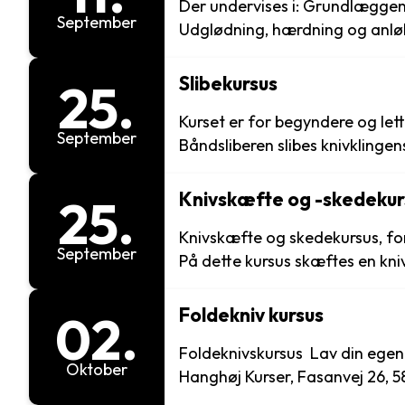
Der undervises i: Grundlæggen
September
Udglødning, hærdning og anløbning af st
råsmedede knivklinger. Efterbearbejdning af de hærdede
knivklinger. Der er mulighed for overnatning på
Slibekursus
25.
dobbeltværelser til kr. 150,00
Kurset er for begyndere og let
Aftensmad fra d
September
Båndsliberen slibes knivklingens
fas med finere og finere slibebånd. Knivklingen laves ud fra en
stålbare i rustfast stål. Klingen færdiggøres så den er klar til
Knivskæfte og -skedekur
25.
Knivskæfte og skedekursus, fo
September
På dette kursus skæftes en kniv
læderskede med sidesyning hertil. Kurset er for begyndere og
lettere øvede. Der skal påregnes en materi
Foldekniv kursus
02.
300,00 afhængig af valg af ma
Foldeknivskursus Lav din egen Slip Joint foldekniv hos
Oktober
Hanghøj Kurser, Fasanvej 26, 5863 Fer
din foldekniv helt fra bunden e