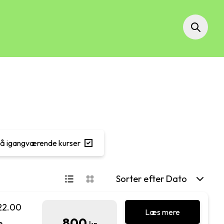
så igangværende kurser
Sorter efter Dato
 22.00
Læs mere
800
e